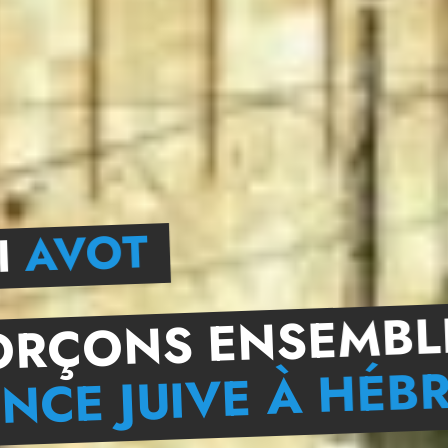
AVOT
I
ORÇONS ENSEMBL
NCE JUIVE À HÉB