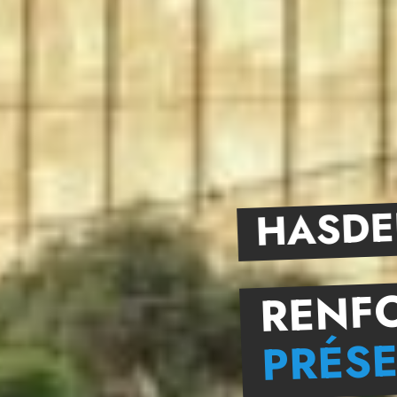
HASDE
RENF
PRÉSE