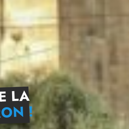
E LA
RON !