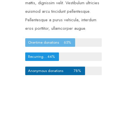
mattis, dignissim velit. Vestibulum ultricies
euismod arcu tincidunt pellentesque.
Pellentesque a purus vehicula, interdum
eros porttitor, ullamcorper augue.
One-time donations
65%
Recurring donations
44%
Anonymous donations
78%
Cras consectetur placerat