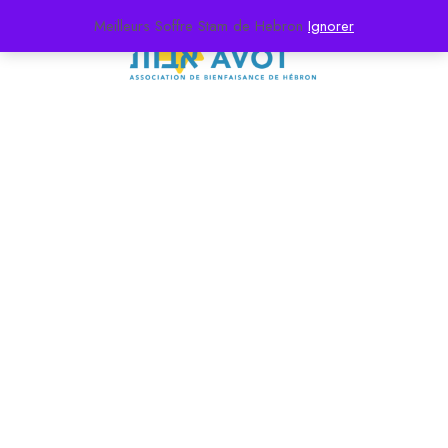
Meilleurs Soffre Stam de Hebron
Ignorer
News