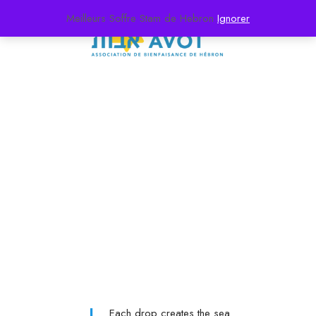
Meilleurs Soffre Stam de Hebron
Ignorer
Faq
Each drop creates the sea