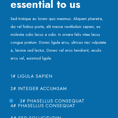
essential to us
Sed tristique ac lorem quis maximus. Aliquam pharetra,
dui vel finibus porta, elit massa vestibulum sapien, eu
molestie odio lacus a odio. In ornare felis vitae lacus
congue pretium. Donec ligula arcu, ultrices nec vulputate
a, lacinia sed lectus. Donec vel eros hendrerit, iaculis
arcu vel, euismod ligula.
1# LIGULA SAPIEN
2# INTEGER ACCUMSAM
3# PHASELLUS CONSEQUAT
4# PHASELLUS CONSEQUAT
5# SED SOLLICITUDIN