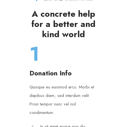
A concrete help
for a better and
kind world
1
Donation Info
Quisque eu euismod arcu. Morbi et
dapibus diam, sed interdum velit.
Proin tempor nunc vel nisl
condimentum.
In sit amet augue non dui